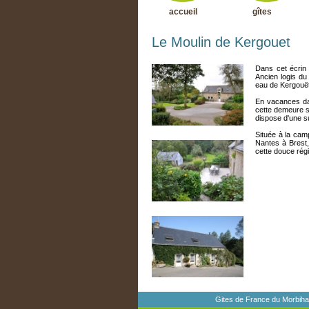
accueil
gîtes
Le Moulin de Kergouet
Dans cet écrin 
Ancien logis du
eau de Kergouët 
En vacances dan
cette demeure s
dispose d'une s
Située à la cam
Nantes à Brest,
cette douce régi
Gites de France du Morbihan