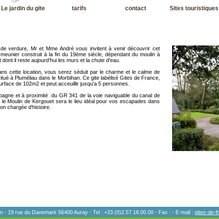
Le jardin du gite
tarifs
contact
Sites touristiques
de verdure, Mr et Mme André vous invitent à venir découvrir cet
 meunier construit à la fin du 19ème siècle, dépendant du moulin à
dont il reste aujourd’hui les murs et la chute d'eau.
s cette location, vous serez séduit par le charme et le calme de
itué à Pluméliau dans le Morbihan. Ce gite labélisé Gites de France,
urface de 102m2 et peut acceuillir jusqu'a 5 personnes.
pagne et à proximité du GR 341 de la voie naviguable du canal de
 le Moulin de Kergouet sera le lieu idéal pour vos escapades dans
on chargée d'histoire.
 - 19 rue du Danemark 56400 Auray - Tel : +33 (0)2.57.18.00.00 - Fax : - E-mail :
gites-de-