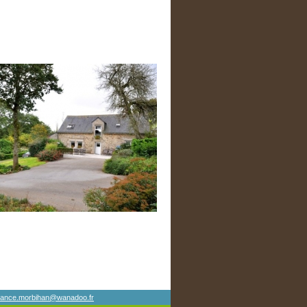
france.morbihan@wanadoo.fr