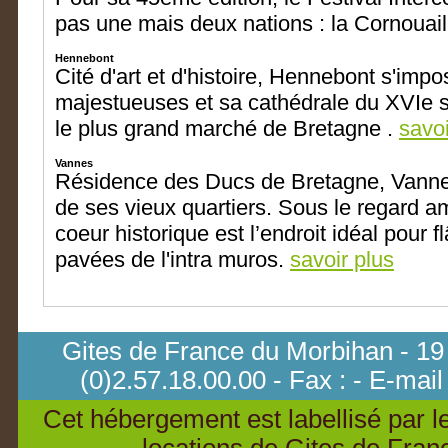
pas une mais deux nations : la Cornouail
Hennebont
Cité d'art et d'histoire, Hennebont s'im
majestueuses et sa cathédrale du XVIe siè
le plus grand marché de Bretagne .
savoi
Vannes
Résidence des Ducs de Bretagne, Vannes 
de ses vieux quartiers. Sous le regard
coeur historique est l’endroit idéal pour 
pavées de l'intra muros.
savoir plus
Gites de France du Morbihan - 19
(0)2.57.18.00.00 - Fax : - E-mail
Cet hébergement est labellisé par l